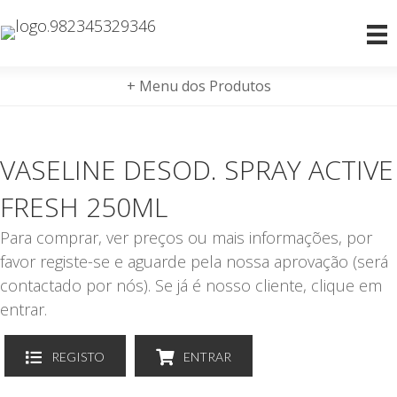
+ Menu dos Produtos
VASELINE DESOD. SPRAY ACTIVE
FRESH 250ML
Para comprar, ver preços ou mais informações, por
favor registe-se e aguarde pela nossa aprovação (será
contactado por nós). Se já é nosso cliente, clique em
entrar.
REGISTO
ENTRAR