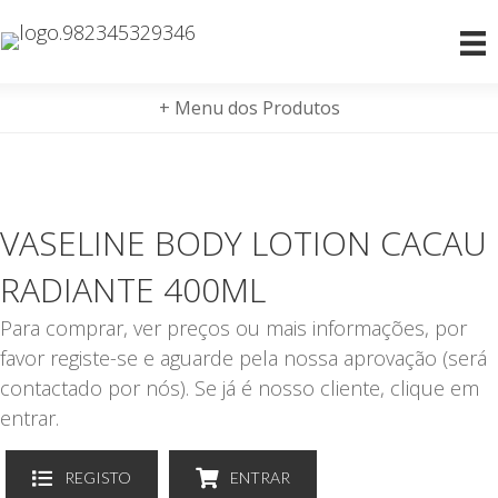
+ Menu dos Produtos
VASELINE BODY LOTION CACAU
RADIANTE 400ML
Para comprar, ver preços ou mais informações, por
favor registe-se e aguarde pela nossa aprovação (será
contactado por nós). Se já é nosso cliente, clique em
entrar.
REGISTO
ENTRAR