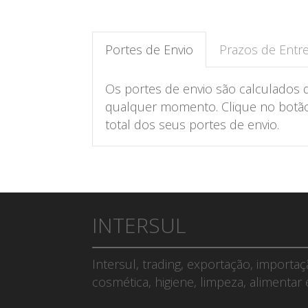
Portes de Envio
Prazos de Entr
Os portes de envio são calculados 
qualquer momento. Clique no botão 
total dos seus portes de envio.
INTERSUL
Intersul, trading, exportação, importa
cosmética, higiene, limpeza, alimentar 