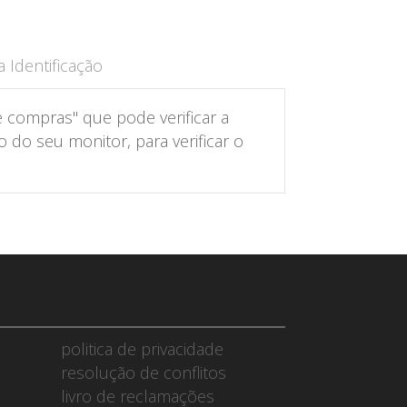
 Identificação
 compras" que pode verificar a
do seu monitor, para verificar o
politica de privacidade
resolução de conflitos
livro de reclamações