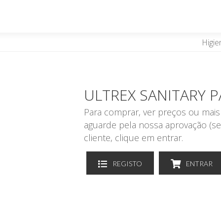
Higie
ULTREX SANITARY 
Para comprar, ver preços ou mais 
aguarde pela nossa aprovação (se
cliente, clique em entrar.
REGISTO
ENTRAR