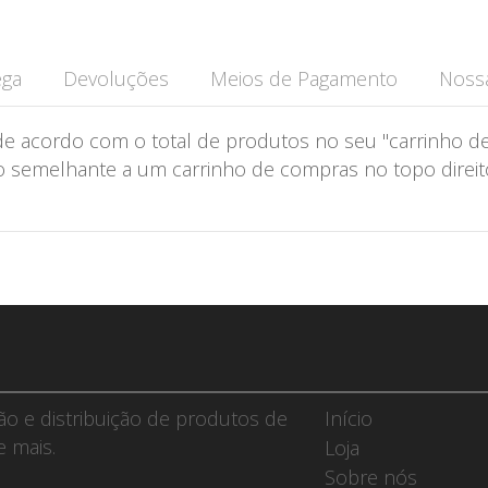
ega
Devoluções
Meios de Pagamento
Nossa
de acordo com o total de produtos no seu "carrinho de
semelhante a um carrinho de compras no topo direito 
ção e distribuição de produtos de
Início
e mais.
Loja
Sobre nós