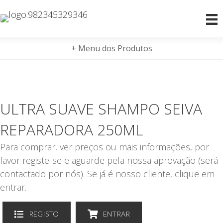
+ Menu dos Produtos
ULTRA SUAVE SHAMPO SEIVA
REPARADORA 250ML
Para comprar, ver preços ou mais informações, por
favor registe-se e aguarde pela nossa aprovação (será
contactado por nós). Se já é nosso cliente, clique em
entrar.
REGISTO
ENTRAR