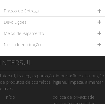
Prazos de Entrega
Devoluções
Meios de Pagamento
Nossa Identificação
INTERSUL
Intersul, trading, exportação, importação e distribuição
de produtos de cosmética, higiene, limpeza, alimentar
e mais.
Início
politica de privacidade
Loja
resolução de conflitos