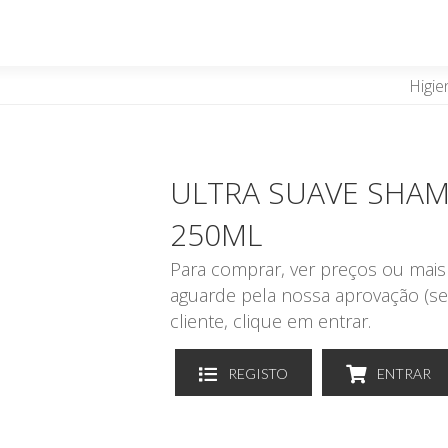
Higie
ULTRA SUAVE SHAM
250ML
Para comprar, ver preços ou mais 
aguarde pela nossa aprovação (se
cliente, clique em entrar.
REGISTO
ENTRAR