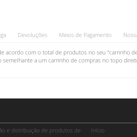
ega
Devoluções
Meios de Pagamento
Nossa
de acordo com o total de produtos no seu "carrinho de
semelhante a um carrinho de compras no topo direito 
ção e distribuição de produtos de
Início