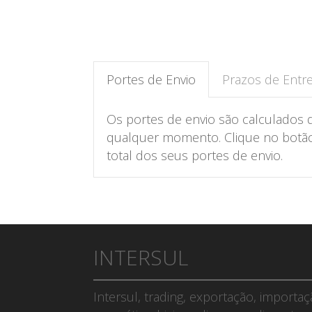
Portes de Envio
Prazos de Entr
Os portes de envio são calculados 
qualquer momento. Clique no botão 
total dos seus portes de envio.
INTERSUL
Intersul, trading, exportação, importa