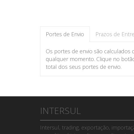
Portes de Envio
Prazos de Entr
Os portes de envio são calculados 
qualquer momento. Clique no botão 
total dos seus portes de envio.
INTERSUL
Intersul, trading, exportação, importa