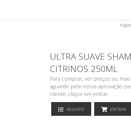
Higie
ULTRA SUAVE SHAM
CITRINOS 250ML
Para comprar, ver preços ou mais 
aguarde pela nossa aprovação (se
cliente, clique em entrar.
REGISTO
ENTRAR