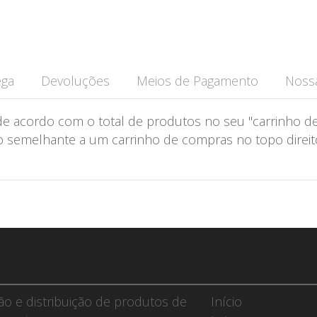
ega
Devoluções
Meios de Pagamento
Nossa
de acordo com o total de produtos no seu "carrinho de
semelhante a um carrinho de compras no topo direito 
ção e distribuição de produtos de
Início