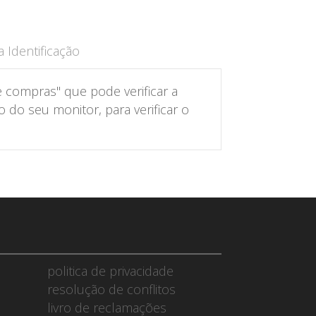
 Identificação
 compras" que pode verificar a
do seu monitor, para verificar o
politica de privacidade
resolução de conflitos
livro de reclamações