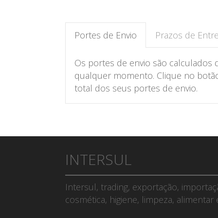
Portes de Envio
Prazos de Entr
Os portes de envio são calculados 
qualquer momento. Clique no botão 
total dos seus portes de envio.
INTERSUL
Intersul, trading, exportação, importa
cosmética, higiene, limpeza, alimentar 