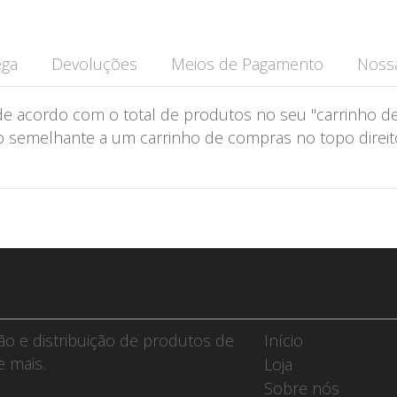
ega
Devoluções
Meios de Pagamento
Nossa
de acordo com o total de produtos no seu "carrinho de
semelhante a um carrinho de compras no topo direito 
ção e distribuição de produtos de
Início
e mais.
Loja
Sobre nós