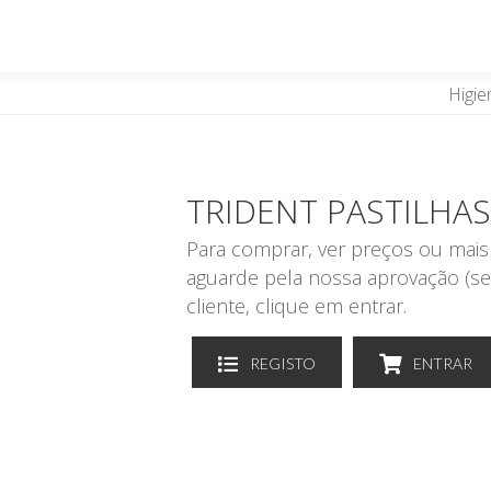
Higie
TRIDENT PASTILHAS
Para comprar, ver preços ou mais 
aguarde pela nossa aprovação (se
cliente, clique em entrar.
REGISTO
ENTRAR