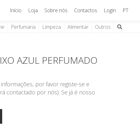
Início
Loja
Sobre nós
Contactos
Login
PT
ne
Perfumaria
Limpeza
Alimentar
Outros
LIXO AZUL PERFUMADO
TS
informações, por favor registe-se e
rá contactado por nós). Se já é nosso