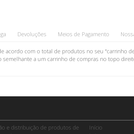
ega
Devoluções
Meios de Pagamento
Nossa
de acordo com o total de produtos no seu "carrinho de
semelhante a um carrinho de compras no topo direito 
ção e distribuição de produtos de
Início