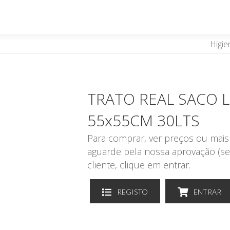
Higie
TRATO REAL SACO 
55x55CM 30L
Para comprar, ver preços ou mais 
aguarde pela nossa aprovação (se
cliente, clique em entrar.
REGISTO
ENTRAR