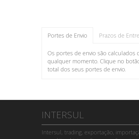
Portes de Envio
Prazos de Entr
Os portes de envio são calculados 
qualquer momento. Clique no botão 
total dos seus portes de envio.
INTERSUL
Intersul, trading, exportação, importa