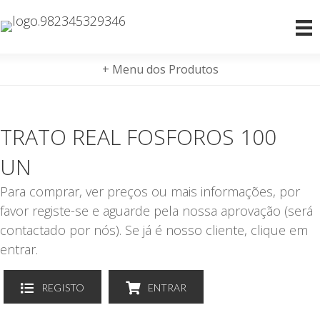
+ Menu dos Produtos
TRATO REAL FOSFOROS 100
UN
Para comprar, ver preços ou mais informações, por
favor registe-se e aguarde pela nossa aprovação (será
contactado por nós). Se já é nosso cliente, clique em
entrar.
REGISTO
ENTRAR