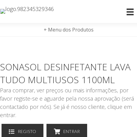
+ Menu dos Produtos
SONASOL DESINFETANTE LAVA
TUDO MULTIUSOS 1100ML
Para comprar, ver preços ou mais informações, por
favor registe-se e aguarde pela nossa aprovação (será
contactado por nós). Se já é nosso cliente, clique em
entrar.
REGISTO
ENTRAR