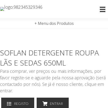
+ Menu dos Produtos
SOFLAN DETERGENTE ROUPA
LÃS E SEDAS 650ML
Para comprar, ver preços ou mais informações, por
favor registe-se e aguarde pela nossa aprovação (será
contactado por nós). Se já é nosso cliente, clique em
entrar.
REGISTO
ENTRAR