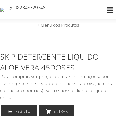
+ Menu dos Produtos
SKIP DETERGENTE LIQUIDO
ALOE VERA 45DOSES
Para comprar, ver preços ou mais informações, por
favor registe-se e aguarde pela nossa aprovação (será
contactado por nós). Se já é nosso cliente, clique em
entrar.
REGISTO
ENTRAR