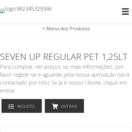
+ Menu dos Produtos
SEVEN UP REGULAR PET 1,25LT
Para comprar, ver preços ou mais informações, por
favor registe-se e aguarde pela nossa aprovação (será
contactado por nós). Se já é nosso cliente, clique em
entrar.
REGISTO
ENTRAR