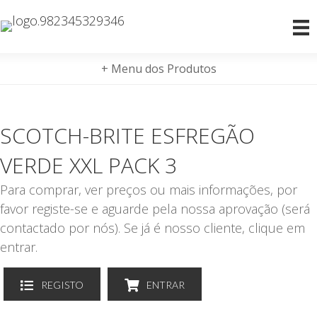
+ Menu dos Produtos
SCOTCH-BRITE ESFREGÃO
VERDE XXL PACK 3
Para comprar, ver preços ou mais informações, por
favor registe-se e aguarde pela nossa aprovação (será
contactado por nós). Se já é nosso cliente, clique em
entrar.
REGISTO
ENTRAR