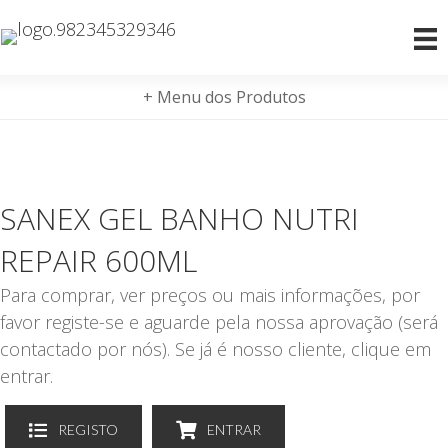
+ Menu dos Produtos
SANEX GEL BANHO NUTRI
REPAIR 600ML
Para comprar, ver preços ou mais informações, por
favor registe-se e aguarde pela nossa aprovação (será
contactado por nós). Se já é nosso cliente, clique em
entrar.
REGISTO
ENTRAR