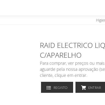
Higie
RAID ELECTRICO LI
C/APARELHO
Para comprar, ver preços ou mais 
aguarde pela nossa aprovação (se
cliente, clique em entrar.
REGISTO
ENTRAR