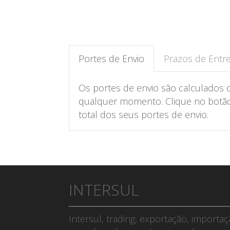
Portes de Envio
Prazos de Entr
Os portes de envio são calculados 
qualquer momento. Clique no botão 
total dos seus portes de envio.
INTERSUL
Intersul, trading, exportação, importa