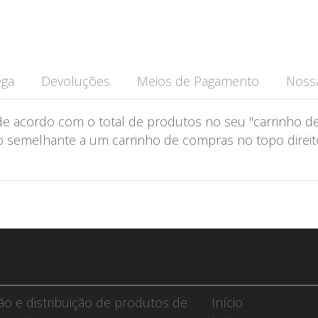
ega
Devoluções
Meios de Pagamento
Nossa
de acordo com o total de produtos no seu "carrinho de
semelhante a um carrinho de compras no topo direito 
ção e distribuição de produtos de
Início