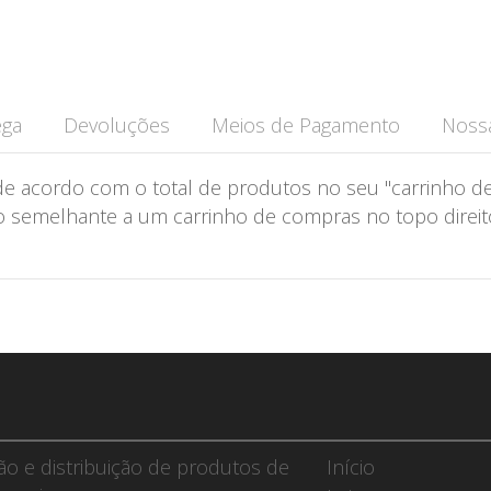
ega
Devoluções
Meios de Pagamento
Nossa
de acordo com o total de produtos no seu "carrinho de
semelhante a um carrinho de compras no topo direito 
ção e distribuição de produtos de
Início