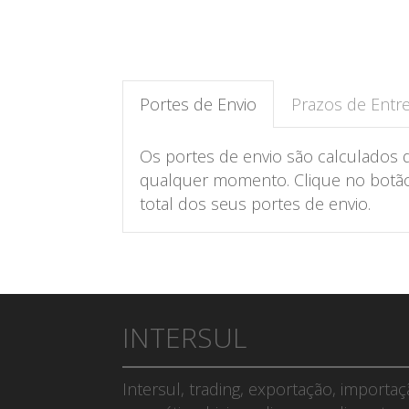
Portes de Envio
Prazos de Entr
Os portes de envio são calculados 
qualquer momento. Clique no botão 
total dos seus portes de envio.
INTERSUL
Intersul, trading, exportação, importa