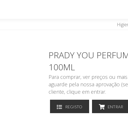
Higie
PRADY YOU PERFU
100ML
Para comprar, ver preços ou mais 
aguarde pela nossa aprovação (se
cliente, clique em entrar.
REGISTO
ENTRAR