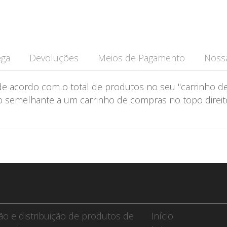
ega
Devoluções
Meios de Pagamento
Nossa
de acordo com o total de produtos no seu "carrinho de
semelhante a um carrinho de compras no topo direito 
ção e distribuição de produtos de
Início