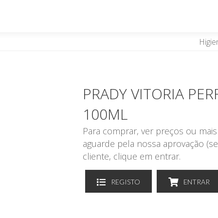
Higie
PRADY VITORIA PE
100ML
Para comprar, ver preços ou mais 
aguarde pela nossa aprovação (se
cliente, clique em entrar.
REGISTO
ENTRAR