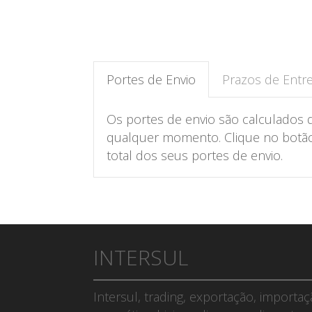
Portes de Envio
Prazos de Entr
Os portes de envio são calculados 
qualquer momento. Clique no botão 
total dos seus portes de envio.
INTERSUL
Intersul, trading, exportação, importa