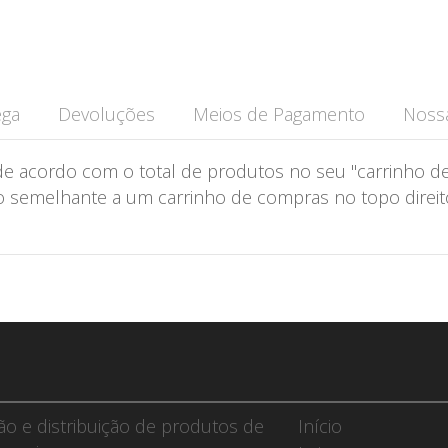
ega
Devoluções
Meios de Pagamento
Nossa
de acordo com o total de produtos no seu "carrinho de
semelhante a um carrinho de compras no topo direito 
ção e distribuição de produtos de
Início