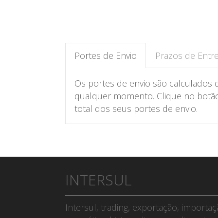
Portes de Envio
Prazos de Entr
Os portes de envio são calculados 
qualquer momento. Clique no botão 
total dos seus portes de envio.
INTERSUL
Intersul, trading, exportação, importa