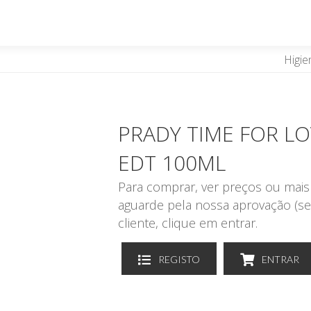
Higie
PRADY TIME FOR L
EDT 100ML
Para comprar, ver preços ou mais 
aguarde pela nossa aprovação (se
cliente, clique em entrar.
REGISTO
ENTRAR