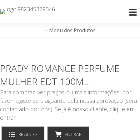
+ Menu dos Produtos
PRADY ROMANCE PERFUME
MULHER EDT 100ML
Para comprar, ver preços ou mais informações, por
favor registe-se e aguarde pela nossa aprovação (será
contactado por nós). Se já é nosso cliente, clique em
entrar.
REGISTO
ENTRAR