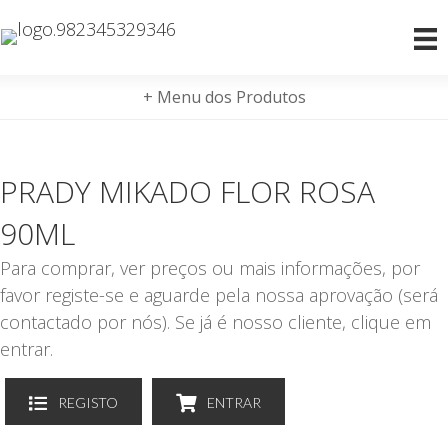
+ Menu dos Produtos
PRADY MIKADO FLOR ROSA
90ML
Para comprar, ver preços ou mais informações, por
favor registe-se e aguarde pela nossa aprovação (será
contactado por nós). Se já é nosso cliente, clique em
entrar.
REGISTO
ENTRAR