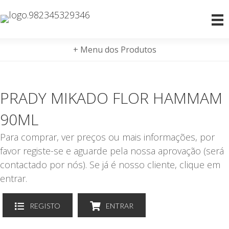
+ Menu dos Produtos
PRADY MIKADO FLOR HAMMAM
90ML
Para comprar, ver preços ou mais informações, por
favor registe-se e aguarde pela nossa aprovação (será
contactado por nós). Se já é nosso cliente, clique em
entrar.
REGISTO
ENTRAR