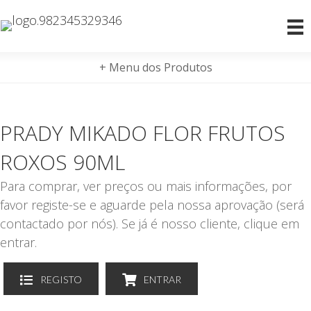
+ Menu dos Produtos
PRADY MIKADO FLOR FRUTOS
ROXOS 90ML
Para comprar, ver preços ou mais informações, por
favor registe-se e aguarde pela nossa aprovação (será
contactado por nós). Se já é nosso cliente, clique em
entrar.
REGISTO
ENTRAR