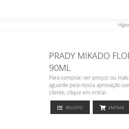
Higie
PRADY MIKADO FLO
90ML
Para comprar, ver preços ou mais 
aguarde pela nossa aprovação (se
cliente, clique em entrar.
REGISTO
ENTRAR