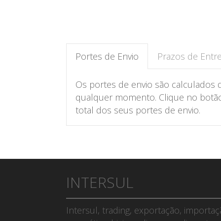
Portes de Envio
Prazos de Entr
Os portes de envio são calculados 
qualquer momento. Clique no botão 
total dos seus portes de envio.
INTERSUL
Intersul, trading, exportação, importa