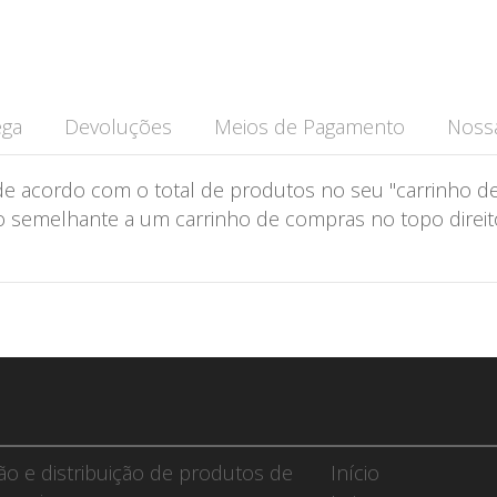
ega
Devoluções
Meios de Pagamento
Nossa
de acordo com o total de produtos no seu "carrinho de
semelhante a um carrinho de compras no topo direito 
ção e distribuição de produtos de
Início