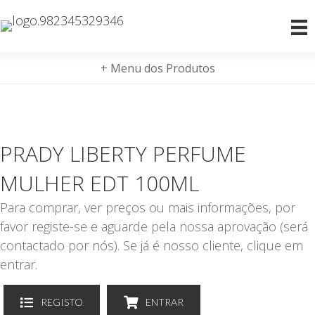
+ Menu dos Produtos
PRADY LIBERTY PERFUME
MULHER EDT 100ML
Para comprar, ver preços ou mais informações, por
favor registe-se e aguarde pela nossa aprovação (será
contactado por nós). Se já é nosso cliente, clique em
entrar.
REGISTO
ENTRAR