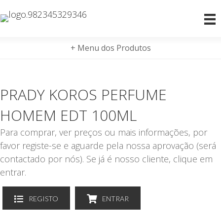
+ Menu dos Produtos
PRADY KOROS PERFUME
HOMEM EDT 100ML
Para comprar, ver preços ou mais informações, por
favor registe-se e aguarde pela nossa aprovação (será
contactado por nós). Se já é nosso cliente, clique em
entrar.
REGISTO
ENTRAR