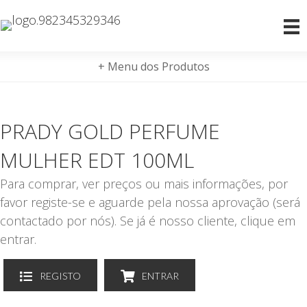
+ Menu dos Produtos
PRADY GOLD PERFUME
MULHER EDT 100ML
Para comprar, ver preços ou mais informações, por
favor registe-se e aguarde pela nossa aprovação (será
contactado por nós). Se já é nosso cliente, clique em
entrar.
REGISTO
ENTRAR