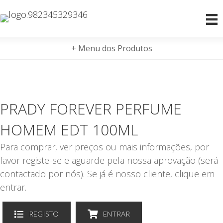
+ Menu dos Produtos
PRADY FOREVER PERFUME
HOMEM EDT 100ML
Para comprar, ver preços ou mais informações, por
favor registe-se e aguarde pela nossa aprovação (será
contactado por nós). Se já é nosso cliente, clique em
entrar.
REGISTO
ENTRAR