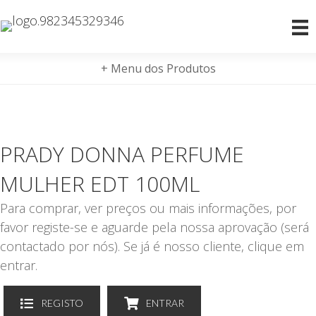
+ Menu dos Produtos
PRADY DONNA PERFUME
MULHER EDT 100ML
Para comprar, ver preços ou mais informações, por
favor registe-se e aguarde pela nossa aprovação (será
contactado por nós). Se já é nosso cliente, clique em
entrar.
REGISTO
ENTRAR