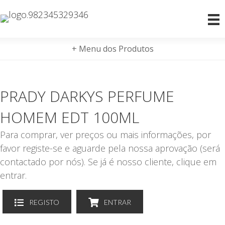
+ Menu dos Produtos
PRADY DARKYS PERFUME
HOMEM EDT 100ML
Para comprar, ver preços ou mais informações, por
favor registe-se e aguarde pela nossa aprovação (será
contactado por nós). Se já é nosso cliente, clique em
entrar.
REGISTO
ENTRAR