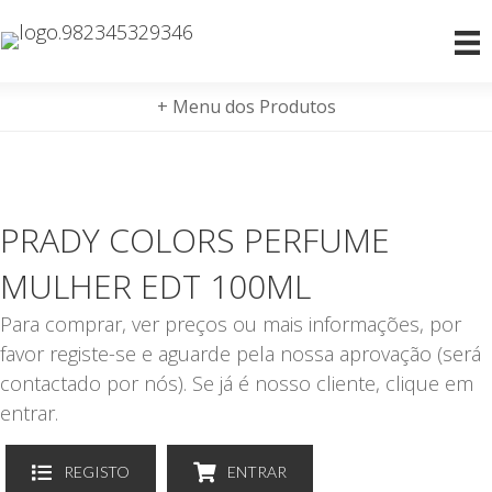
+ Menu dos Produtos
PRADY COLORS PERFUME
MULHER EDT 100ML
Para comprar, ver preços ou mais informações, por
favor registe-se e aguarde pela nossa aprovação (será
contactado por nós). Se já é nosso cliente, clique em
entrar.
REGISTO
ENTRAR