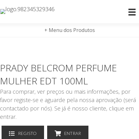
+ Menu dos Produtos
PRADY BELCROM PERFUME
MULHER EDT 100ML
Para comprar, ver preços ou mais informações, por
favor registe-se e aguarde pela nossa aprovação (será
contactado por nós). Se já é nosso cliente, clique em
entrar.
REGISTO
ENTRAR