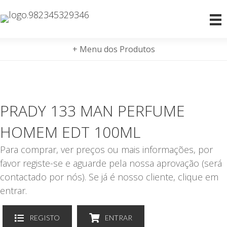
+ Menu dos Produtos
PRADY 133 MAN PERFUME
HOMEM EDT 100ML
Para comprar, ver preços ou mais informações, por
favor registe-se e aguarde pela nossa aprovação (será
contactado por nós). Se já é nosso cliente, clique em
entrar.
REGISTO
ENTRAR