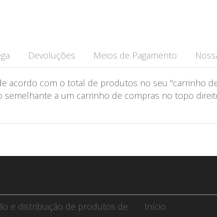
ega
Devoluções
Meios de Pagamento
Nossa
de acordo com o total de produtos no seu "carrinho de
semelhante a um carrinho de compras no topo direito 
ção e distribuição de produtos de
Início