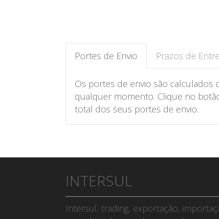
Portes de Envio
Prazos de Entr
Os portes de envio são calculados 
qualquer momento. Clique no botão 
total dos seus portes de envio.
INTERSUL
Intersul, trading, exportação, importa