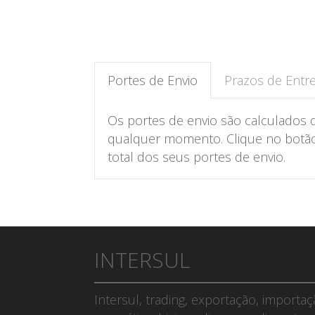
Portes de Envio
Prazos de Entr
Os portes de envio são calculados 
qualquer momento. Clique no botão 
total dos seus portes de envio.
INTERSUL
Intersul, trading, exportação, importa