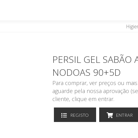
Higie
PERSIL GEL SABÃO 
NODOAS 90+5D
Para comprar, ver preços ou mais 
aguarde pela nossa aprovação (se
cliente, clique em entrar.
REGISTO
ENTRAR