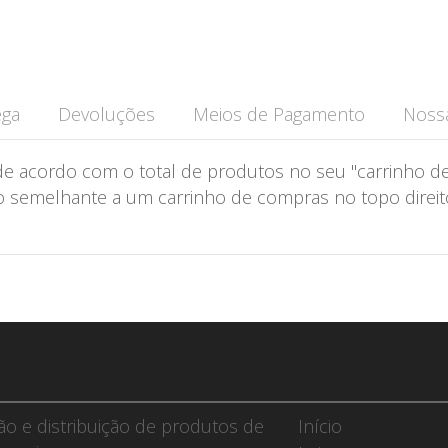
ega
Devoluções
Meios de Pagamento
Nossa
de acordo com o total de produtos no seu "carrinho de
semelhante a um carrinho de compras no topo direito 
ção e distribuição de produtos de
Início