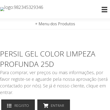
+ Menu dos Produtos
PERSIL GEL COLOR LIMPEZA
PROFUNDA 25D
Para comprar, ver preços ou mais informações, por
favor registe-se e aguarde pela nossa aprovação (será
contactado por nós). Se já é nosso cliente, clique em
entrar.
REGISTO
ENTRAR