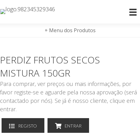
+ Menu dos Produtos
PERDIZ FRUTOS SECOS
MISTURA 150GR
Para comprar, ver preços ou mais informações, por
favor registe-se e aguarde pela nossa aprovação (será
contactado por nós). Se já é nosso cliente, clique em
entrar.
REGISTO
ENTRAR