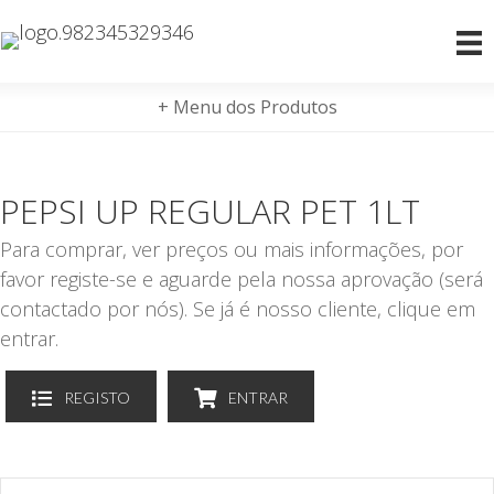
+ Menu dos Produtos
PEPSI UP REGULAR PET 1LT
Para comprar, ver preços ou mais informações, por
favor registe-se e aguarde pela nossa aprovação (será
contactado por nós). Se já é nosso cliente, clique em
entrar.
REGISTO
ENTRAR