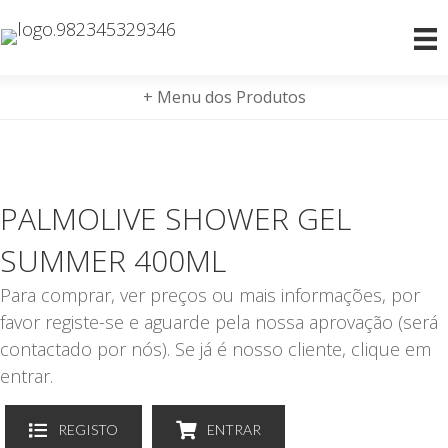
+ Menu dos Produtos
PALMOLIVE SHOWER GEL
SUMMER 400ML
Para comprar, ver preços ou mais informações, por
favor registe-se e aguarde pela nossa aprovação (será
contactado por nós). Se já é nosso cliente, clique em
entrar.
REGISTO
ENTRAR