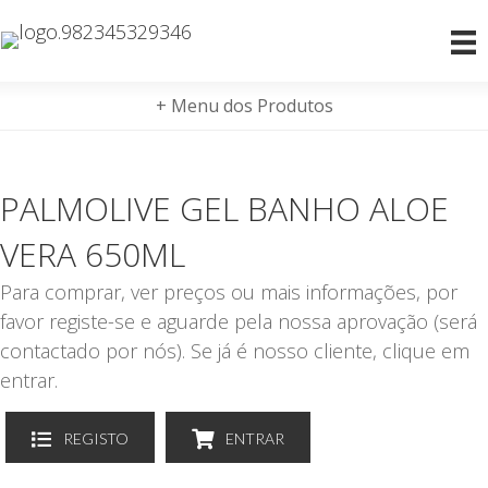
+ Menu dos Produtos
PALMOLIVE GEL BANHO ALOE
VERA 650ML
Para comprar, ver preços ou mais informações, por
favor registe-se e aguarde pela nossa aprovação (será
contactado por nós). Se já é nosso cliente, clique em
entrar.
REGISTO
ENTRAR