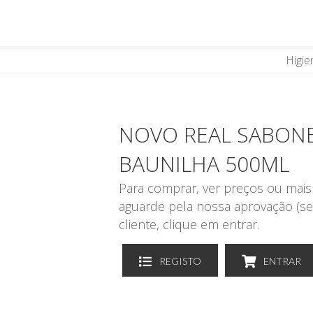
Higie
NOVO REAL SABONE
BAUNILHA 500ML
Para comprar, ver preços ou mais 
aguarde pela nossa aprovação (se
cliente, clique em entrar.
REGISTO
ENTRAR