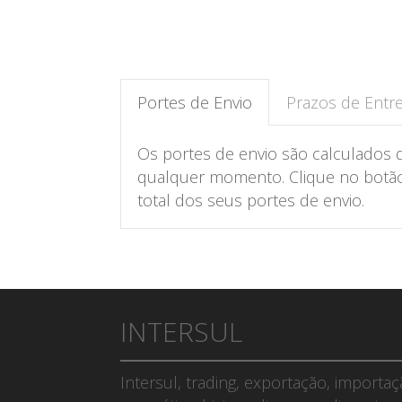
Portes de Envio
Prazos de Entr
Os portes de envio são calculados 
qualquer momento. Clique no botão 
total dos seus portes de envio.
INTERSUL
Intersul, trading, exportação, importa