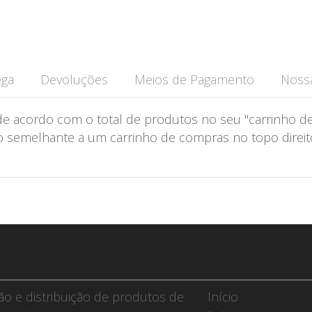
ega
Devoluções
Meios de Pagamento
Nossa
de acordo com o total de produtos no seu "carrinho de
semelhante a um carrinho de compras no topo direito 
ção e distribuição de produtos de
Início