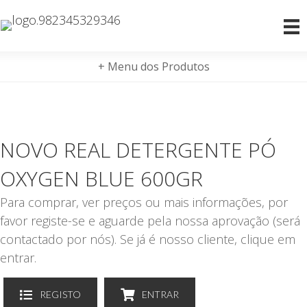
+ Menu dos Produtos
NOVO REAL DETERGENTE PÓ
OXYGEN BLUE 600GR
Para comprar, ver preços ou mais informações, por
favor registe-se e aguarde pela nossa aprovação (será
contactado por nós). Se já é nosso cliente, clique em
entrar.
REGISTO
ENTRAR