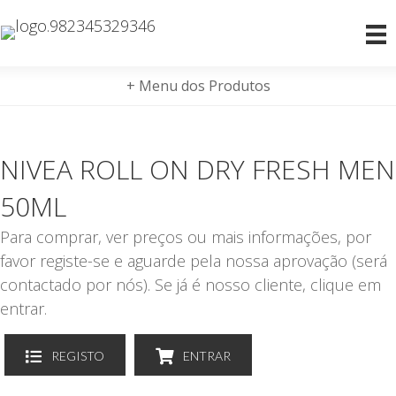
+ Menu dos Produtos
NIVEA ROLL ON DRY FRESH MEN
50ML
Para comprar, ver preços ou mais informações, por
favor registe-se e aguarde pela nossa aprovação (será
contactado por nós). Se já é nosso cliente, clique em
entrar.
REGISTO
ENTRAR