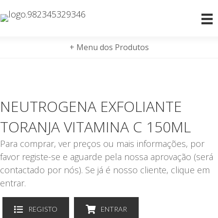
+ Menu dos Produtos
NEUTROGENA EXFOLIANTE
TORANJA VITAMINA C 150ML
Para comprar, ver preços ou mais informações, por
favor registe-se e aguarde pela nossa aprovação (será
contactado por nós). Se já é nosso cliente, clique em
entrar.
REGISTO
ENTRAR