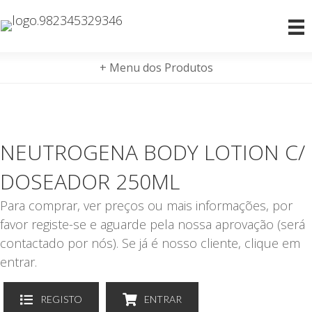
+ Menu dos Produtos
NEUTROGENA BODY LOTION C/
DOSEADOR 250ML
Para comprar, ver preços ou mais informações, por
favor registe-se e aguarde pela nossa aprovação (será
contactado por nós). Se já é nosso cliente, clique em
entrar.
REGISTO
ENTRAR