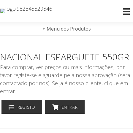
+ Menu dos Produtos
NACIONAL ESPARGUETE 550GR
Para comprar, ver preços ou mais informações, por
favor registe-se e aguarde pela nossa aprovação (será
contactado por nós). Se já é nosso cliente, clique em
entrar.
REGISTO
ENTRAR