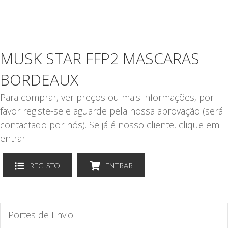
MUSK STAR FFP2 MASCARAS
BORDEAUX
Para comprar, ver preços ou mais informações, por
favor registe-se e aguarde pela nossa aprovação (será
contactado por nós). Se já é nosso cliente, clique em
entrar.
REGISTO
ENTRAR
Portes de Envio