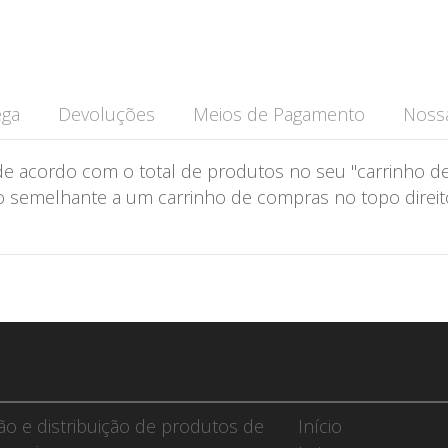
ega
Devoluções
Meios de Pagamento
Nossa
de acordo com o total de produtos no seu "carrinho de
semelhante a um carrinho de compras no topo direito 
ção e distribuição de produtos de
Início