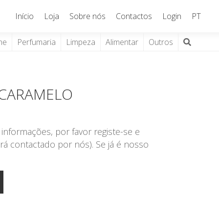
Início
Loja
Sobre nós
Contactos
Login
PT
ne
Perfumaria
Limpeza
Alimentar
Outros
 CARAMELO
R
informações, por favor registe-se e
rá contactado por nós). Se já é nosso