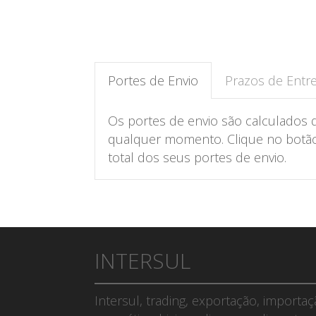
Portes de Envio
Prazos de Entr
Os portes de envio são calculados 
qualquer momento. Clique no botão 
total dos seus portes de envio.
INTERSUL
Intersul, trading, exportação, importa