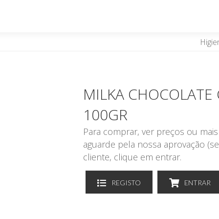
Higie
MILKA CHOCOLATE
100G
Para comprar, ver preços ou mais 
aguarde pela nossa aprovação (se
cliente, clique em entrar.
REGISTO
ENTRAR