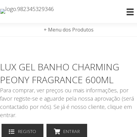
+ Menu dos Produtos
LUX GEL BANHO CHARMING
PEONY FRAGRANCE 600ML
Para comprar, ver preços ou mais informações, por
favor registe-se e aguarde pela nossa aprovação (será
contactado por nós). Se já é nosso cliente, clique em
entrar.
REGISTO
ENTRAR